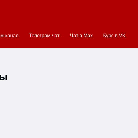
ам-канал
Телеграм-чат
Чат в Max
Курс в VK
ры