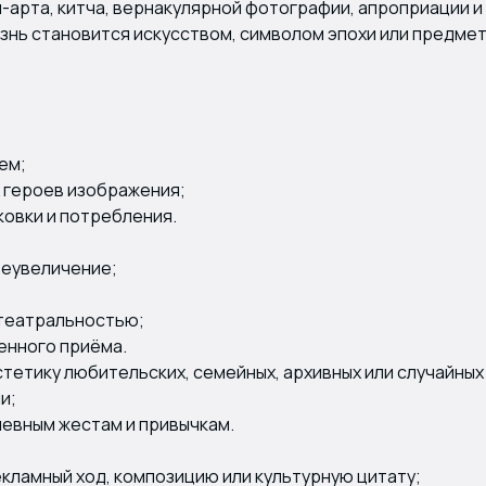
-арта, китча, вернакулярной фотографии, апроприации и
изнь становится искусством, символом эпохи или предме
ем;
 героев изображения;
ковки и потребления.
реувеличение;
 театральностью;
енного приёма.
етику любительских, семейных, архивных или случайных
и;
евным жестам и привычкам.
кламный ход, композицию или культурную цитату;