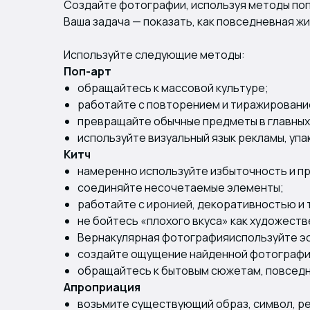
Создайте фотографии, используя методы поп
Ваша задача — показать, как повседневная ж
Используйте следующие методы:
Поп-арт
обращайтесь к массовой культуре;
работайте с повторением и тиражировани
превращайте обычные предметы в главных
используйте визуальный язык рекламы, упа
Китч
намеренно используйте избыточность и п
соединяйте несочетаемые элементы;
работайте с иронией, декоративностью и
не бойтесь «плохого вкуса» как художеств
Вернакулярная фотографияиспользуйте эст
создайте ощущение найденной фотографи
обращайтесь к бытовым сюжетам, повседн
Апроприация
возьмите существующий образ, символ, ре