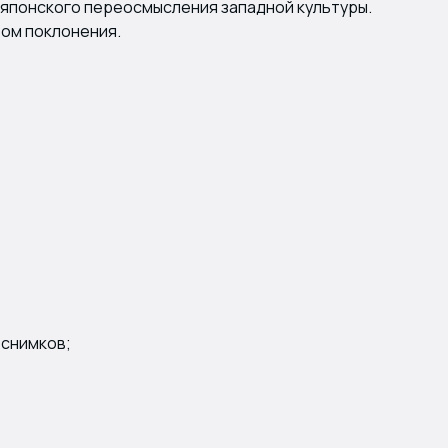
 японского переосмысления западной культуры.
том поклонения.
 снимков;